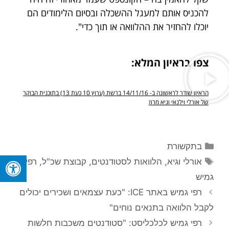
להכניס אותם למעגל ההשכלה ובסיום הלימודים הם
יוכלו להחזיר את ההלוואה או תוך כדי".
צפו בראיון המלא:
הראיון שודר לראשונה ב- 14/11/16 ברשת (ערוץ 10 כעת 13) בתוכנית הבוקר
של אורלי וילנאי וגיא מרוז
בתקשורת
אורלי וגיא
,
הלוואות לסטודנטים
,
קבוצת שכ"ל
,
רפי
גמיש
רפי גמיש באתר ICE: "כעת עצמאים ושכירים יכולים
לקבל הלוואה בתנאים נוחים"
רפי גמיש לכלכליסט: "סטודנטים משכבות חלשות